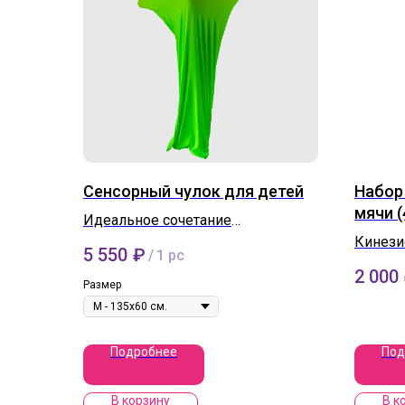
Сенсорный чулок для детей
Набор
мячи (
Идеальное сочетание
эффективности и
Кинези
5 550
₽
/
1 pc
увлекательности!
популя
2 000
нейроп
Размер
логопе
Подробнее
Под
В корзину
В к