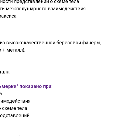
ости представлений о схеме тела
сти межполушарного взаимодействия
раксиса
из высококачественной березовой фанеры,
 + металл).
талл.
мерки" показано при:
а
аимодействия
 схеме тела
редставлений