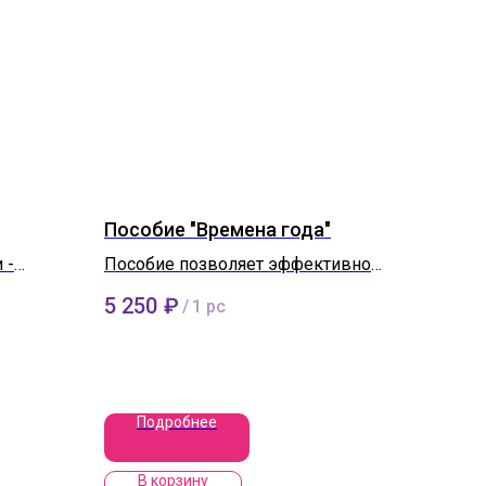
Пособие "Времена года"
 -
Пособие позволяет эффективно
работе
формировать и восстанавливать
5 250
₽
/
1 pc
пространственных и временные
представления у детей и
взрослых с нарушением работы
ЦНС.
Подробнее
В корзину