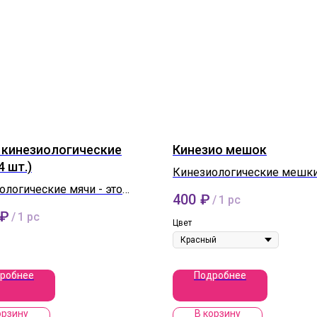
 кинезиологические
Кинезио мешок
4 шт.)
Кинезиологические мешки
ологические мячи - это
уникальный инструмент в 
400
₽
/
1 pc
рный инструмент в работе
знающего специалиста.
₽
/
1 pc
сихолога, дефектолога,
Цвет
да.
робнее
Подробнее
орзину
В корзину